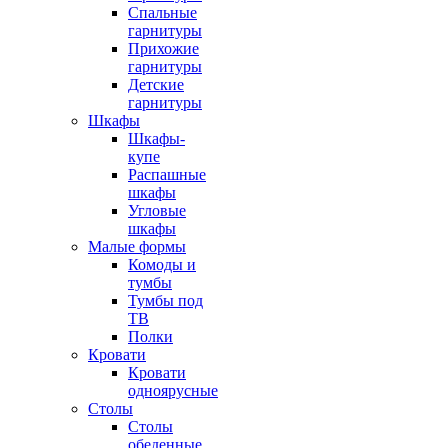
Спальные
гарнитуры
Прихожие
гарнитуры
Детские
гарнитуры
Шкафы
Шкафы-
купе
Распашные
шкафы
Угловые
шкафы
Малые формы
Комоды и
тумбы
Тумбы под
ТВ
Полки
Кровати
Кровати
одноярусные
Столы
Столы
обеденные