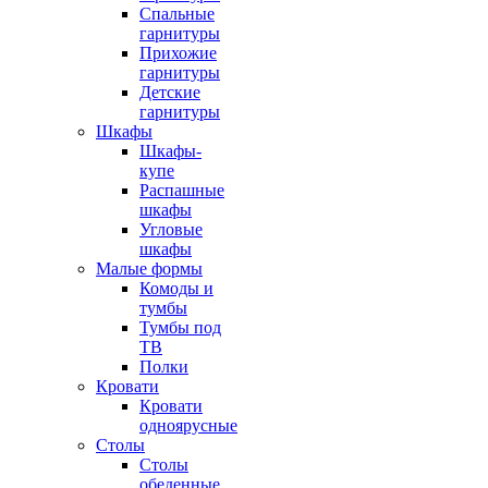
Спальные
гарнитуры
Прихожие
гарнитуры
Детские
гарнитуры
Шкафы
Шкафы-
купе
Распашные
шкафы
Угловые
шкафы
Малые формы
Комоды и
тумбы
Тумбы под
ТВ
Полки
Кровати
Кровати
одноярусные
Столы
Столы
обеденные