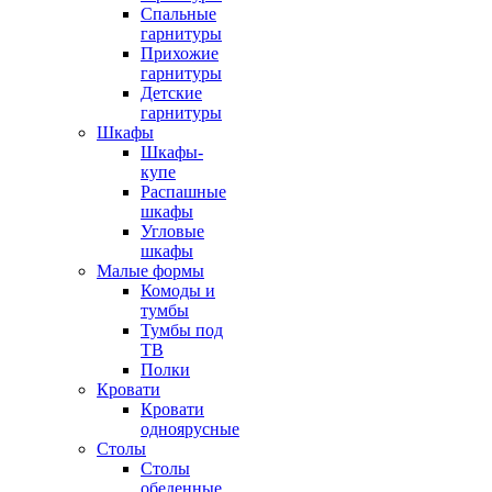
Спальные
гарнитуры
Прихожие
гарнитуры
Детские
гарнитуры
Шкафы
Шкафы-
купе
Распашные
шкафы
Угловые
шкафы
Малые формы
Комоды и
тумбы
Тумбы под
ТВ
Полки
Кровати
Кровати
одноярусные
Столы
Столы
обеденные