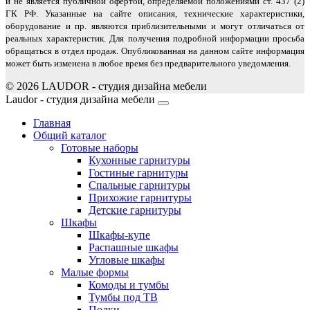
и не является публичной офертой, определяемой положениями ст. 437 (2)
ГК РФ. Указанные на сайте описания, технические характеристики,
оборудование и пр. являются приблизительными и могут отличаться от
реальных характеристик. Для получения подробной информации просьба
обращаться в отдел продаж. Опубликованная на данном сайте информация
может быть изменена в любое время без предварительного уведомления.
© 2026 LAUDOR - студия дизайна мебели
Joomla! 3 Templates
Laudor - студия дизайна мебели
Главная
Общий каталог
Готовые наборы
Кухонные гарнитуры
Гостиные гарнитуры
Спальные гарнитуры
Прихожие гарнитуры
Детские гарнитуры
Шкафы
Шкафы-купе
Распашные шкафы
Угловые шкафы
Малые формы
Комоды и тумбы
Тумбы под ТВ
Полки