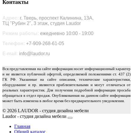
Контакты
Адрес:
г. Тверь, проспект Калинина, 13А,
ТЦ "Рубин 2", 3 этаж, студия Laudor
Режим работы:
ежедневно 10:00 - 19:00
Телефон:
+7-909-268-61-05
E-mail:
info@laudor.ru
Вся представленная на сайте информация носит информационный характер
и не является публичной офертой, определяемой положениями ст. 437 (2)
ГК РФ. Указанные на сайте описания, технические характеристики,
оборудование и пр. являются приблизительными и могут отличаться от
реальных характеристик. Для получения подробной информации просьба
обращаться в отдел продаж. Опубликованная на данном сайте информация
может быть изменена в любое время без предварительного уведомления.
© 2026 LAUDOR - студия дизайна мебели
Joomla! 3 Templates
Laudor - студия дизайна мебели
Главная
Общий каталог