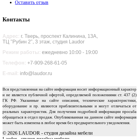
Оставить отзыв
Контакты
Адрес:
г. Тверь, проспект Калинина, 13А,
ТЦ "Рубин 2", 3 этаж, студия Laudor
Режим работы:
ежедневно 10:00 - 19:00
Телефон:
+7-909-268-61-05
E-mail:
info@laudor.ru
Вся представленная на сайте информация носит информационный характер
и не является публичной офертой, определяемой положениями ст. 437 (2)
ГК РФ. Указанные на сайте описания, технические характеристики,
оборудование и пр. являются приблизительными и могут отличаться от
реальных характеристик. Для получения подробной информации просьба
обращаться в отдел продаж. Опубликованная на данном сайте информация
может быть изменена в любое время без предварительного уведомления.
© 2026 LAUDOR - студия дизайна мебели
Joomla! 3 Templates
Laudor - студия дизайна мебели